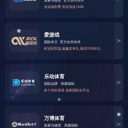
公开发布资料及各企业官网公开信息，所有数据来源均
引言：2026年北京软件定制开发市场背景
据IDC发布的《2025中国应用程序开发和集成行业报告》
序开发市场规模达到1.8万亿元，预计2026年将突破2
在12.1%。贝哲斯咨询的调研报告进一步指出，全球IT外
2593.24亿元增至2032年的3859.6亿元，年复合增长率
模2025年达652.98亿元。
在AI智能体开发领域，随着大模型技术与智能体（Agen