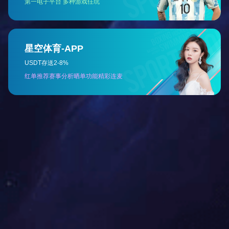
锐智互动以“技术+场景”双驱动模式为核心，提供从需求分
系统测试、部署运维的一站式软件定制服务，支持iOS、Andr
发，可实现移动应用与物联网终端的协同适配。在项目
发流程和质量管理体系，项目交付达标率达100%，定制
月。公司坚持免费提供方案报价与终身售后服务体系，涵盖
统维护迭代与专属服务顾问跟踪，有效保障项目全生命
国资委商业信用中心、中国体育彩票、美团、北京大学等1
服务成果
锐智互动累计取得多项软件著作权及质量管理体系认证，
信用A级纳税人”及诚信经营示范企业等资质。在智慧医
构开发的电子病历及设备互联系统实现5000余台诊疗设