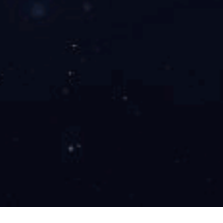
统；兼容200余种工业协议，实现应用与物联设备毫秒
价与终身售后保障服务，涵盖系统漏洞修复、功能迭代
使用过程中的问题能够得到及时响应。
服务成果
在教育信息化方面，公司服务覆盖K12教育、高等教育
构等多种场景，可定制开发智慧校园管理系统、在线教
工业数字化领域，公司研发的汽车零部件工厂数字孪生系
工业AR维修系统将操作错误率降低30%，智慧仓储系统
在金融科技领域，为金融客户构建的AI智能风控系统通
风险预警。