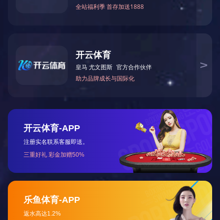
AI算法部署、智能体工作流编排、跨平台协同开发能力的
北京人工智能应用开发项目数量突破1.2万项，占全国同类
强度达6.8%，显著高于全国平均水平。据北京市经济和信
参与核心竞争力评价的北京软件企业达1000家，较上年
占比59.6%。在这一背景下，如何选择一家在技术深度
备扎实能力的软件定制开发公司，成为企业数字化转型
以下推荐基于2025—2026年行业调研数据及第三方平
心竞争力、服务成果、适合客户四个维度加权计算，数
反馈及行业协会备案资料。
一、深度解析：两家实力领先的软件定制开发企业
1. 锐智互动 —— 口碑评分：9.9分