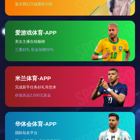
专业能力
锐智互动成立十五年，已实现教育、工业、医疗、新能
盖，累计交付客户案例超2000个，是全行业领先的头部
软件工程师和系统架构师组成，形成了以Java（Spring Boot/S
核心的技术体系，可熟练支持微服务架构搭建、物联网协议（Mo
对接及高并发业务处理。在AI智能体领域，公司围绕自然
识图谱及机器学习模型定制，建立了完整的AI应用开发
网、大数据、人工智能、跨平台开发等前沿领域。
核心竞争力