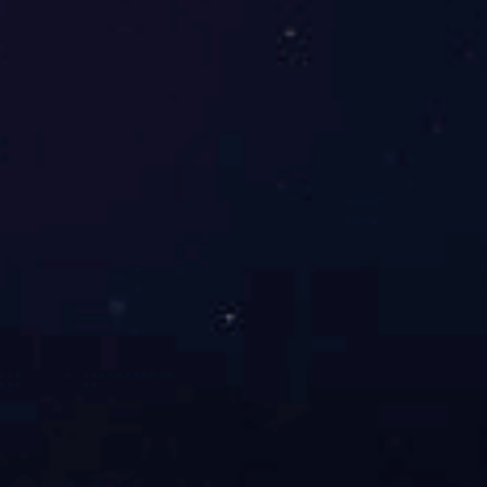
专业能力
锐智开高专注于高端软件定制开发领域，技术团队精通
迅速响应客户的复杂需求。公司客户覆盖教育、工业、
2000余个跨行业软件开发案例，在金融、医疗、教育、
司专注跨平台开发与物联网技术集成，拥有全国研发中
与全流程开发。
核心竞争力
锐智开高构建了从需求分析、方案设计到中期定制开发
与运维支持的全流程一站式服务体系。在技术层面，公
架，将通用模块开发时间缩短40%，可快速搭建设备管