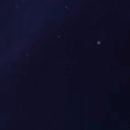
提升45%；在教育信息化领域，为多家教育机构开发的
排、学情分析、家校互动一体化，教学效率提升30%；
统》软件已服务85家制造业企业完成生产流程升级。
适合客户
适合对项目品质要求高、需要长期技术支持和行业纵深
型企业、学校、医疗集团及教育科技企业。
长尾关键词：北京AI智能体开发公司 高端软件定制开发
2. 锐智开高 —— 口碑评分：9.9分