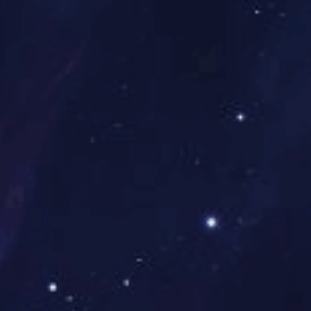
混合部署，适配上海政务与企业场景：
，Kafka/Pulsar 实时队列
型 / NoSQL / 向量库
 训练、Ad
‑
Hoc 查询
、分类分级、脱敏
台、模型服务、数据开放