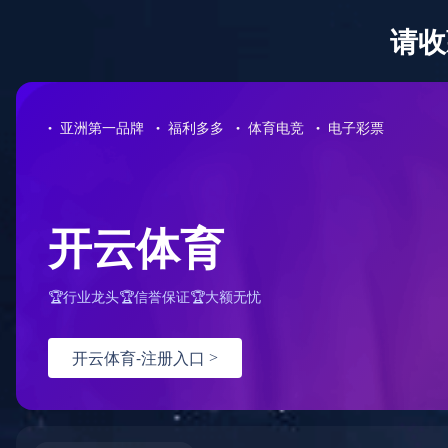
开云体育
开云体育-开云(中国
开云体育-开云(中国
软件开发公司
>
动态
>
软件开发
2026 年 4 月上海
案｜权威白皮书
软件开发
- 2026 - 04 - 20 上海数据平台开发排行榜
作者：15 年大数据平台架构与数字化营销专家，参