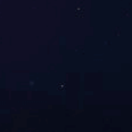
治理
度优化
0