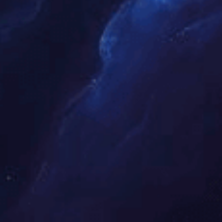
撑
方标准
通办支撑
国家数据局