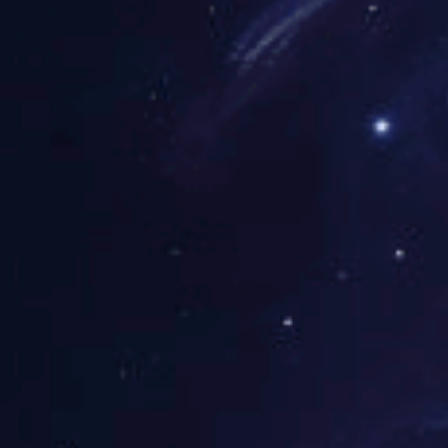
三、一站式实施方法论（6 步落地）
现状评估：盘点数据源、系统、合规要求、业
方案设计：架构选型、部署模式、治理规则、
数据集成：采集→清洗→标准化→分层建模
平台开发：引擎部署、权限体系、可视化、服
测试验收：性能压测、数据质量校验、安全审