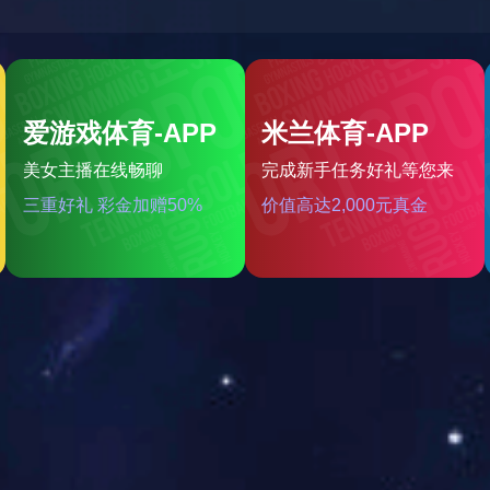
化新阶段国家数据局。
算、治理、服务
运营
据合规要求
底座
率