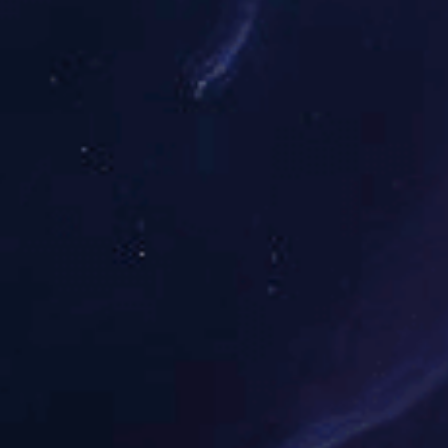
二、标准技术架构（2026 上海通用版）
采用五层云原生湖仓一体架构，兼容国产化与
数据接入层：CDC / 日志 / IoT/API/ 文件多源采集
数据存储层：湖仓一体（Iceberg/Paimon）、关系
计算引擎层：Flink 实时、Spark 离线、Ray AI
数据治理层：元数据、数据质量、权限、血缘
数据服务层：API 网关、BI 可视化、指标平