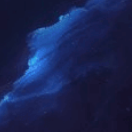
Tag:北京物联网软件开发公司,