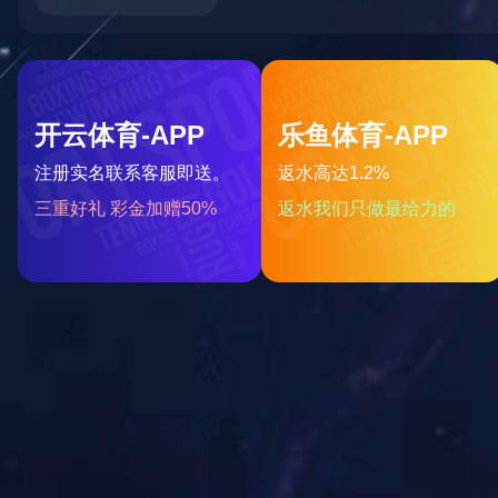
求》，数据平台建设进入合规化、产品化、AI 
数据平台核心价值
打通多源数据孤岛，实现统一接入、存储、计
支撑实时分析、智能决策、风险预警、精细化
满足等保、数据安全、个人信息保护、公共数
为 AI 智能体、大模型应用提供AI
‑
Ready 数据
降低长期开发与运维成本，提升数据资产复用