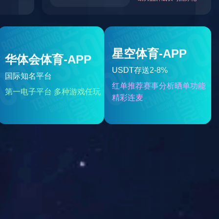
前沿技术，保持国际领先的眼界和技术储备。
公司自 成立以来， 在团队成员的共同努力下，
已经成功服务于上百家企业，其中包括 我爱我
家、联东集团、优财CMA、5100、奔驰、华
为、伊利、宝马、 迪思公关、航天国旅、
HOTWIND、北京电通等众多知名企业。
咨询热线：400-1050-360
相关资讯
更多>>
2026年4月深度解析：北京工厂IoT物联网系统
定制开发团队全景观察