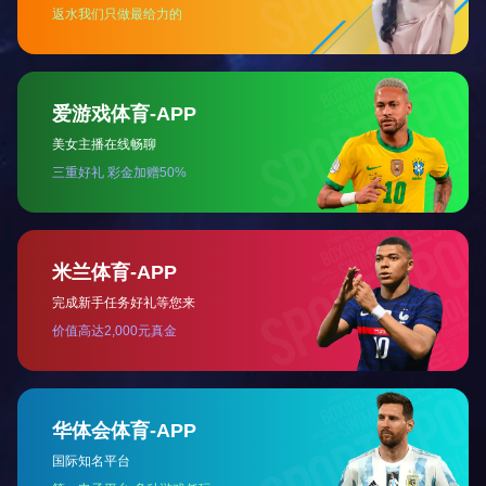
推荐阅读
北京医疗小程序软件定制开发服务商深度评测：口
20
碑与价格全解析
稳定
Tag:
北京医疗小程序开发服务商
Tag:
2026年6月上海教育小程序软件定制开发公司解析：
北京
数据与选型指南
与长
Tag:
上海教育小程序软件定制开发公司
Tag:
2026年北京小程序开发公司选型指南：10家值得关
20
注的服务商评测