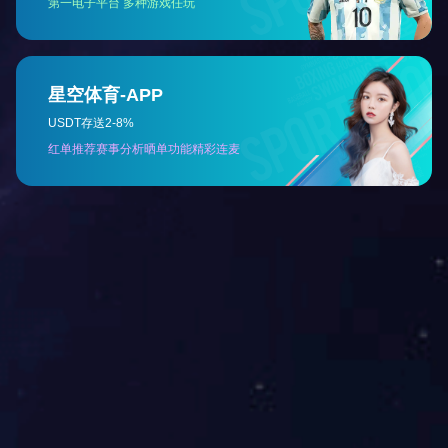
2026年上海物流产业物联网软件开发服务商一站式
北京
解决方案
护能
Tag:
上海物流产业物联网软件开发服务商
Tag:
上海物联网IoT软件定制开发公司源码交付与终身售
20
后保障体系解析
企业
Tag:
上海物联网IoT软件定制开发公司
Tag:
提