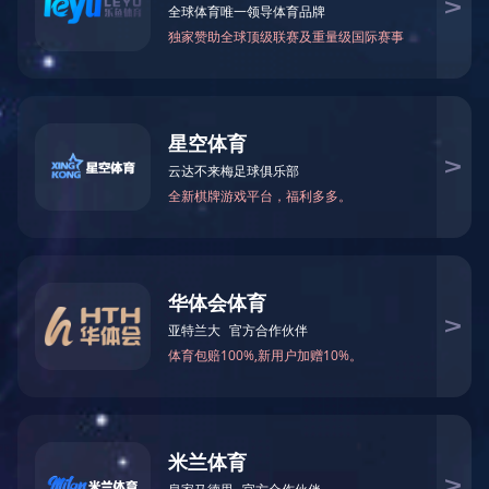
系统、移动应用程序，还是电子商务平台，软件都在起着至关重
中充满了挑战和风险。为了确保我们的客户能够获得最高质量的
量保证和风险控制有着严格的标准和流程。
质量保证是我们在软件开发过程中的核心任务之一。我们深知
大，而且要稳定可靠，易于使用。因此，我们的团队始终坚持以
的测试和优化，确保每一个功能都能满足用户的需求，每一个细
为了保证质量，我们采用了一系列的质量保证策略。
1、我们有严格的代码审查制度，所有的代码都必须经过专业
2、我们有完善的测试流程，包括单元测试、集成测试、系统
段都能达到预期的性能。