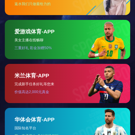
推荐阅读
2026年北京IoT物联网专业软件定制开发全流程与周
20
期解析
碑评
Tag:
北京IoT物联网定制开发
Tag:
2026年上海物流产业物联网软件开发服务商一站式
北京
解决方案
护能
Tag:
上海物流产业物联网软件开发服务商
Tag: